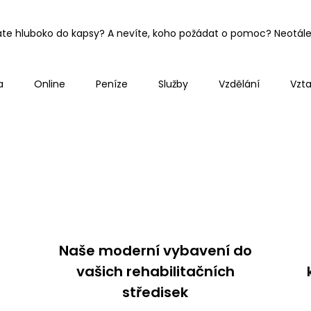
áte hluboko do kapsy? A nevíte, koho požádat o pomoc? Neotálejt
a
Online
Peníze
Služby
Vzdělání
Vzt
Nezařazené
Naše moderní vybavení do
vašich rehabilitačních
středisek