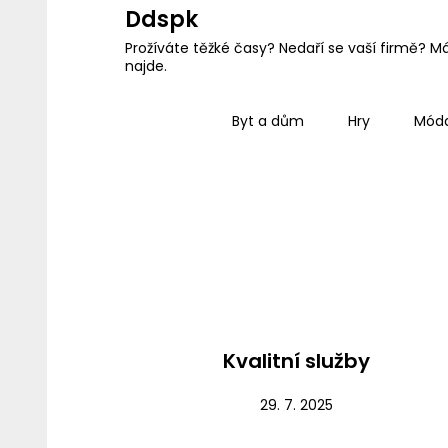
Skip
Ddspk
to
Prožíváte těžké časy? Nedaří se vaší firmě? M
najde.
content
Byt a dům
Hry
Mód
Nezařazené
Kvalitní služby
29. 7. 2025