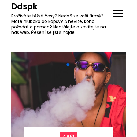
Skip
Ddspk
to
Prožíváte těžké časy? Nedaří se vaší firmě?
content
Máte hluboko do kapsy? A nevíte, koho
požádat o pomoc? Neotálejte a zavítejte na
náš web. Řešení se jistě najde.
ZBOŽÍ