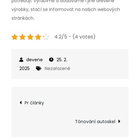
potřebují. Vyrábíme a dodáváme i jiné dřevěné
výrobky, stačí se informovat na našich webových
stránkách.
4.2/5 - (4 votes)
25. 2.
2025
Nezařazené
Navigace
Pr články
pro
Tónování autoskel
příspěvek