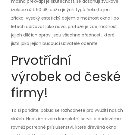
možná překvapí je skutečnost, že dosahují zvukové
izolace až k 50 dB, což u jiných typů čekejte jen
zřídka. Vysoký estetický dojem a možnost okna i po
letech udržovat jako nová, protože je zde možnost
jejich dílčích oprav, jsou všechno přednosti, které
jistě jako jejich budoucí uživatelé oceníte.
Prvotřídní
výrobek od české
firmy!
To si pořídíte, pokud se rozhodnete pro využití našich
služeb. Nabízíme vám kompletní servis a dodáváme
rovněž potřebné příslušenství, které
dřevěná okna