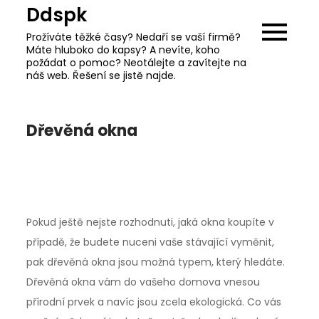
Skip
Ddspk
to
Prožíváte těžké časy? Nedaří se vaší firmě?
content
Máte hluboko do kapsy? A nevíte, koho
požádat o pomoc? Neotálejte a zavítejte na
náš web. Řešení se jistě najde.
Dřevěná okna
Pokud ještě nejste rozhodnuti, jaká okna koupíte v
případě, že budete nuceni vaše stávající vyměnit,
pak dřevěná okna jsou možná typem, který hledáte.
Dřevěná okna vám do vašeho domova vnesou
přírodní prvek a navíc jsou zcela ekologická. Co vás