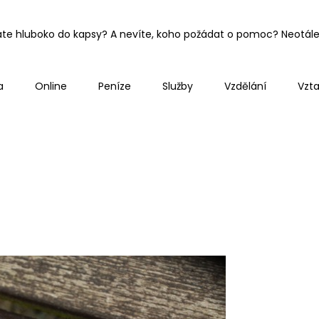
áte hluboko do kapsy? A nevíte, koho požádat o pomoc? Neotálejt
a
Online
Peníze
Služby
Vzdělání
Vzt