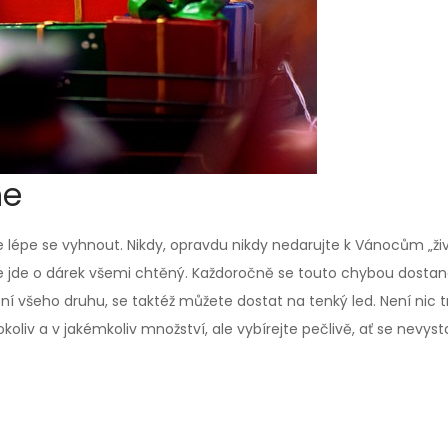
ne
 je lépe se vyhnout. Nikdy, opravdu nikdy nedarujte k Vánocům „
 že jde o dárek všemi chtěný. Každoročně se touto chybou dostan
 všeho druhu, se taktéž můžete dostat na tenký led. Není nic tr
okoliv a v jakémkoliv množství, ale vybírejte pečlivě, ať se nev