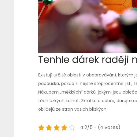
Tenhle dárek raději 
Existují určité oblasti v obdarovávání, kterým
papouška, pokud si nejste stoprocentně jisti,
Nákupem „měkkých“ dárků, jakými jsou oblečení
těch úzkých kalhot. Zkrátka a dobře, darujte c
obličejů ze stran vašich blízkých.
4.2/5 - (4 votes)