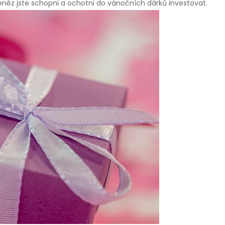
eněz jste schopni a ochotni do vánočních dárků investovat.