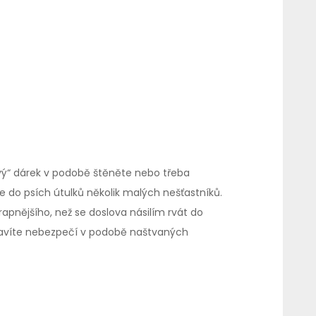
živý“ dárek v podobě štěněte nebo třeba
e do psích útulků několik malých nešťastníků.
apnějšího, než se doslova násilím rvát do
ystavíte nebezpečí v podobě naštvaných