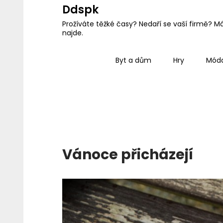
Skip
Ddspk
to
Prožíváte těžké časy? Nedaří se vaší firmě? M
najde.
content
Byt a dům
Hry
Mód
Vánoce přicházejí