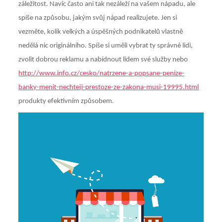
záležitost. Navíc často ani tak nezáleží na vašem nápadu, ale
spíše na způsobu, jakým svůj nápad realizujete. Jen si
vezměte, kolik velkých a úspěšných podnikatelů vlastně
nedělá nic originálního. Spíše si uměli vybrat ty správné lidi,
zvolit dobrou reklamu a nabídnout lidem své služby nebo
http://www.info.cz/cesko/natrzene-a-popsane-penize-
banky-menit-nechteji-prestoze-ze-zakona-musi-19995.html
produkty efektivním způsobem.