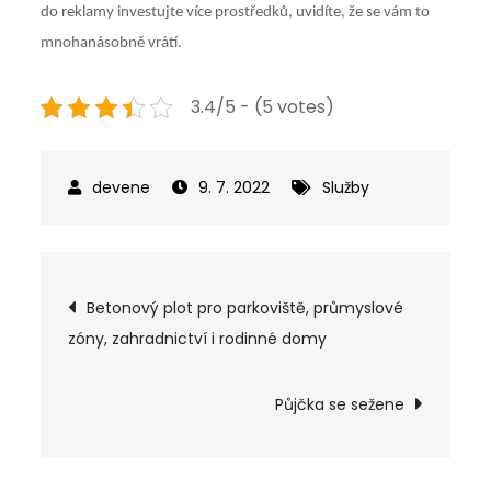
do reklamy investujte více prostředků, uvidíte, že se vám to
mnohanásobně vrátí.
3.4/5 - (5 votes)
9. 7. 2022
Služby
Navigace
Betonový plot pro parkoviště, průmyslové
zóny, zahradnictví i rodinné domy
pro
příspěvek
Půjčka se sežene