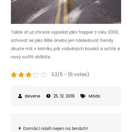
Takže ať už chcete vypadat jako hopper z roku 2000,
schovat se jako Billie anebo jen následovat trendy
zkuste mít v šatníku pár vzdušných kousků a určitě si
nový outfit oblíbíte.
3.2/5 - (6 votes)
25. 12. 2019
Móda
Navigace
Domácí násilí nejen na ženách!