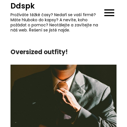
Skip
Ddspk
to
Prožíváte těžké časy? Nedaří se vaší firmě?
content
Máte hluboko do kapsy? A nevíte, koho
požádat o pomoc? Neotálejte a zavítejte na
náš web. Řešení se jistě najde.
Oversized outfity!