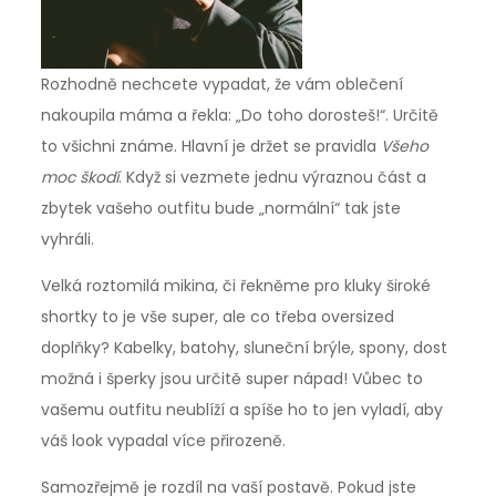
Rozhodně nechcete vypadat, že vám oblečení
nakoupila máma a řekla: „Do toho dorosteš!“. Určitě
to všichni známe. Hlavní je držet se pravidla
Všeho
moc škodí
. Když si vezmete jednu výraznou část a
zbytek vašeho outfitu bude „normální“ tak jste
vyhráli.
Velká roztomilá mikina, či řekněme pro kluky široké
shortky to je vše super, ale co třeba oversized
doplňky? Kabelky, batohy, sluneční brýle, spony, dost
možná i šperky jsou určitě super nápad! Vůbec to
vašemu outfitu neublíží a spíše ho to jen vyladí, aby
váš look vypadal více přirozeně.
Samozřejmě je rozdíl na vaší postavě. Pokud jste