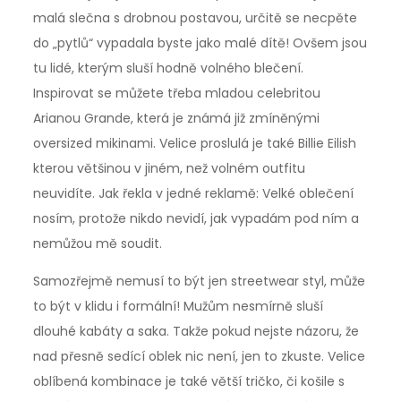
malá slečna s drobnou postavou, určitě se necpěte
do „pytlů“ vypadala byste jako malé dítě! Ovšem jsou
tu lidé, kterým sluší hodně volného blečení.
Inspirovat se můžete třeba mladou celebritou
Arianou Grande, která je známá již zmíněnými
oversized mikinami. Velice proslulá je také Billie Eilish
kterou většinou v jiném, než volném outfitu
neuvidíte. Jak řekla v jedné reklamě: Velké oblečení
nosím, protože nikdo nevidí, jak vypadám pod ním a
nemůžou mě soudit.
Samozřejmě nemusí to být jen streetwear styl, může
to být v klidu i formální! Mužům nesmírně sluší
dlouhé kabáty a saka. Takže pokud nejste názoru, že
nad přesně sedící oblek nic není, jen to zkuste. Velice
oblíbená kombinace je také větší tričko, či košile s